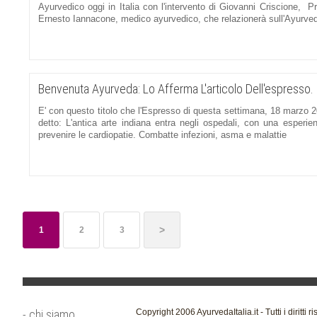
Ayurvedico oggi in Italia con l'intervento di Giovanni Criscione, P
Ernesto Iannacone, medico ayurvedico, che relazionerà sull'Ayurve
Benvenuta Ayurveda: Lo Afferma L'articolo Dell'espresso.
E' con questo titolo che l'Espresso di questa settimana, 18 marzo 20
detto: L'antica arte indiana entra negli ospedali, con una esperie
prevenire le cardiopatie. Combatte infezioni, asma e malattie
>
1
2
3
- chi siamo
Copyright 2006 AyurvedaItalia.it - Tutti i diritti ri