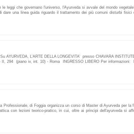
 le leggi che governano l'universo, l'Ayurveda si avvale del mondo vegetale 
 di dare una linea guida riguardo il trattamento dei più comuni disturbi fisic
NTE Su AYURVEDA, L’ARTE DELLA LONGEVITA’ presso CHAVARA INSTITUT
I, 294 (piano iv, int. 10) - Roma INGRESSO LIBERO Per informazioni: 
 Professionale, di Foggia organizza un corso di Master di Ayurveda per la 
tica con lezioni teorico-pratico, in cui, oltre ai principi dell'ayurveda si af