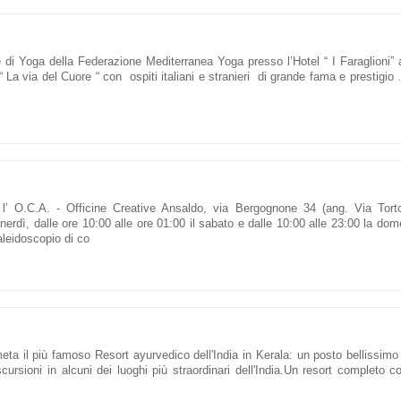
 di Yoga della Federazione Mediterranea Yoga presso l’Hotel “ I Faraglioni” 
 La via del Cuore “ con ospiti italiani e stranieri di grande fama e prestigio 
 O.C.A. - Officine Creative Ansaldo, via Bergognone 34 (ang. Via Torto
erdì, dalle ore 10:00 alle ore 01:00 il sabato e dalle 10:00 alle 23:00 la dom
aleidoscopio di co
ta il più famoso Resort ayurvedico dell'India in Kerala: un posto bellissimo
cursioni in alcuni dei luoghi più straordinari dell'India.Un resort completo c