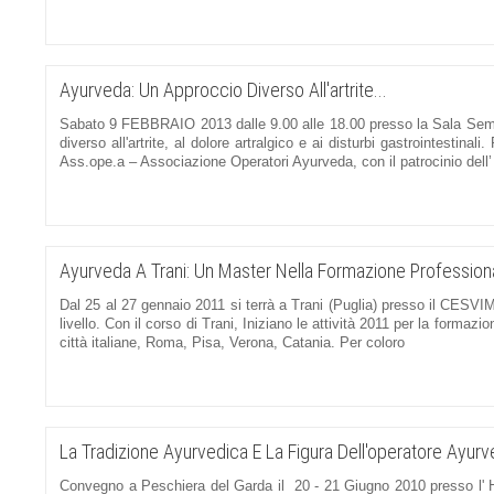
Ayurveda: Un Approccio Diverso All'artrite...
Sabato 9 FEBBRAIO 2013 dalle 9.00 alle 18.00 presso la Sala Seminar
diverso all'artrite, al dolore artralgico e ai disturbi gastrointestin
Ass.ope.a – Associazione Operatori Ayurveda, con il patrocinio dell’
Ayurveda A Trani: Un Master Nella Formazione Profession
Dal 25 al 27 gennaio 2011 si terrà a Trani (Puglia) presso il CESVI
livello. Con il corso di Trani, Iniziano le attività 2011 per la forma
città italiane, Roma, Pisa, Verona, Catania. Per coloro
La Tradizione Ayurvedica E La Figura Dell'operatore Ayur
Convegno a Peschiera del Garda il 20 - 21 Giugno 2010 presso l' HOT