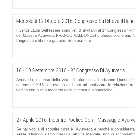
Mercoledì 12 Ottobre 2016: Congresso Su Ritrova Il Ben
I Centri L'Eon Bell'essere sono lieti di invitarvi al 1° Congresso
del Maestro Ayurveda FRANCO VALBONESI professore onorario Nava
L'ingresso è libero e gratuito. Sorprese e re
16 - 19 Settembre 2016 - 3° Congresso Di Ayurveda
Ayurveda, il senso della vita - Il futuro nella tradizione Questo 
settembre 2016. Un evento dedicato ad analizzare le relazioni tra t
vedico con quello moderno della scienza e biomedicina.
27 Aprile 2016: Incontro Poetico Con Il Massaggio Ayurv
Se hai voglia di scoprire cosa è l'Ayurveda e perché è considerata
Aprile. Quando siamo presi dall'attività Mentale, non ci accorgiam