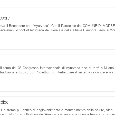
essere
 "Ritrova il Benessere con l'Ayurveda". Con il Patrocinio del COMUNE DI MOR
jevan School of Ayurveda del Kerala e delle allieve Eleonora Leoni e Mo
è il tema del 3° Congresso internazionale di Ayurveda che si terrà a Milano
radizione e futuro, con l'obiettivo di interfacciare il sistema di conoscenza
edico
 il sistema più antico di ringiovanimento e mantenimento della salute, vieni
o più del Corpo; Obiettivo dell'Ayurveda è aiutare ognuno a trovare la propr