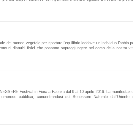
le del mondo vegetale per riportare l'equilibrio laddove un individuo l'abbia p
comuni disturbi fisici che possono sopraggiungere nel corso della nostra vit
NESSERE Festival in Fiera a Faenza dal 9 al 10 aprile 2016. La manifestazio
 numeroso pubblico, concentrandosi sul Benessere Naturale dall'Oriente al