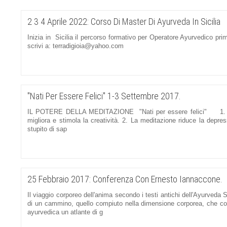
2 3 4 Aprile 2022: Corso Di Master Di Ayurveda In Sicilia
Inizia in Sicilia il percorso formativo per Operatore Ayurvedico pr
scrivi a: terradigioia@yahoo.com
"nati Per Essere Felici" 1-3 Settembre 2017.
IL POTERE DELLA MEDITAZIONE "Nati per essere felici" 1. La m
migliora e stimola la creatività. 2. La meditazione riduce la depres
stupito di sap
25 Febbraio 2017: Conferenza Con Ernesto Iannaccone.
Il viaggio corporeo dell'anima secondo i testi antichi dell'Ayu
di un cammino, quello compiuto nella dimensione corporea, che condu
ayurvedica un atlante di g