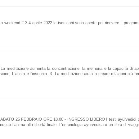
imo weekend 2 3 4 aprile 2022 le iscrizioni sono aperte per ricevere il progr
editazione aumenta la concentrazione, la memoria e la capacità di ap
sione, l 'ansia e l'insonnia. 3. La meditazione aiuta a creare relazioni più a
rveda SABATO 25 FEBBRAIO ORE 18,00 - INGRESSO LIBERO I testi ayurvedici c
ce l’anima alla libertà finale. L’embriologia ayurvedica è un libro di viaggi