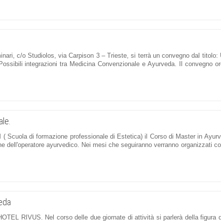
i, c/o Studiolos, via Carpison 3 – Trieste, si terrà un convegno dal titolo:
ali. Possibili integrazioni tra Medicina Convenzionale e Ayurveda. Il convegno 
ale.
M ( Scuola di formazione professionale di Estetica) il Corso di Master in Ayu
zione dell'operatore ayurvedico. Nei mesi che seguiranno verranno organizzati co
veda
EL RIVUS. Nel corso delle due giornate di attività si parlerà della figura d