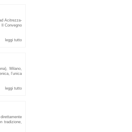
ad Acitrezza-
. Il Convegno
leggi tutto
na), Milano,
enica, l’unica
leggi tutto
 direttamente
on tradizione,