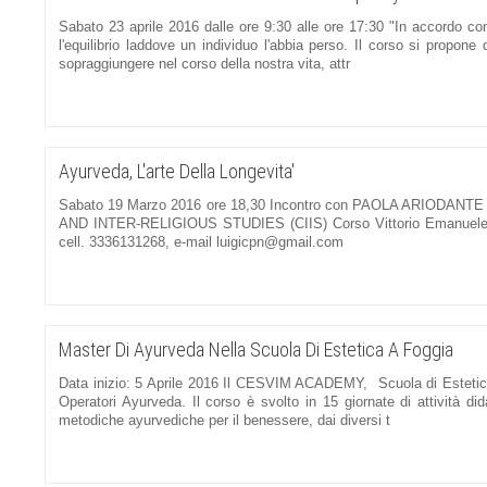
Sabato 23 aprile 2016 dalle ore 9:30 alle ore 17:30 "In accordo con
l'equilibrio laddove un individuo l'abbia perso. Il corso si propone
sopraggiungere nel corso della nostra vita, attr
Ayurveda, L'arte Della Longevita'
Sabato 19 Marzo 2016 ore 18,30 Incontro con PAOLA ARIODA
AND INTER-RELIGIOUS STUDIES (CIIS) Corso Vittorio Emanuele I
cell. 3336131268, e-mail luigicpn@gmail.com
Master Di Ayurveda Nella Scuola Di Estetica A Foggia
Data inizio: 5 Aprile 2016 Il CESVIM ACADEMY, Scuola di Estetica
Operatori Ayurveda. Il corso è svolto in 15 giornate di attività didat
metodiche ayurvediche per il benessere, dai diversi t